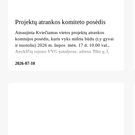
Projektų atrankos komiteto posėdis
Atnaujinta Kviečiamas vietos projektų atrankos
komisijos posėdis, kuris vyks mišriu būdu (t.y gyvai
ir nuotoliu) 2026 m. liepos mėn. 17 d. 10.00 val.,
Anykščių rajono VVG patalpose, adresu Tilto g.3,
Anykščiai Darbotvarkė
2026-07-10