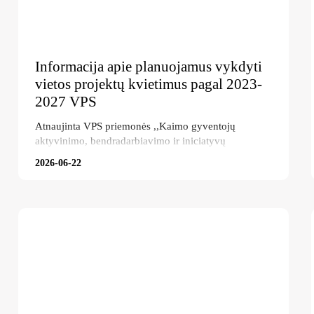
Informacija apie planuojamus vykdyti
vietos projektų kvietimus pagal 2023-
2027 VPS
Atnaujinta VPS priemonės ,,Kaimo gyventojų
aktyvinimo, bendradarbiavimo ir iniciatyvų
skatinimas‘‘ (kodas AVVG-LEADER-20VVG-09) dar
2026-06-22
derinami kvietimo dokumentai su Nacionalinę
mokėjimo agentūra, kvietimas planuojamas 2026 m
liepos 7- rūgpjučio 7 d. Skelbiame atnaujintą vietos
projektų kvietimų grafiką. 2026 m. vietos projektų
kvietimai pagal 2023-2027 m. Vietos plėtros strategiją