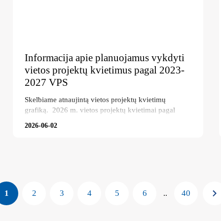
Informacija apie planuojamus vykdyti
vietos projektų kvietimus pagal 2023-
2027 VPS
Skelbiame atnaujintą vietos projektų kvietimų
grafiką. 2026 m. vietos projektų kvietimai pagal
2023-2027 m. Vietos plėtros strategiją
2026-06-02
1
2
3
4
5
6
40
..